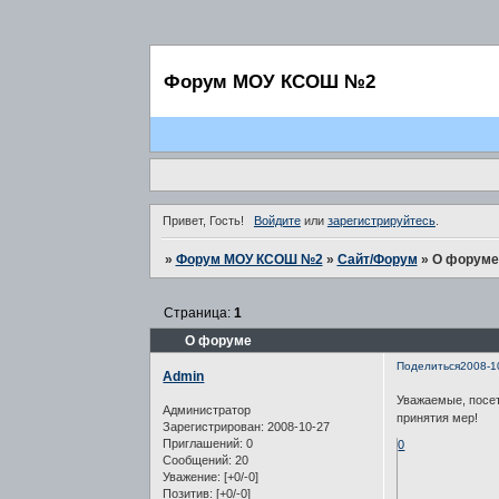
Форум МОУ КСОШ №2
Привет, Гость!
Войдите
или
зарегистрируйтесь
.
»
Форум МОУ КСОШ №2
»
Сайт/Форум
»
О форуме
Страница:
1
О форуме
Поделиться
2008-1
Admin
Уважаемые, посет
Администратор
принятия мер!
Зарегистрирован
: 2008-10-27
Приглашений:
0
0
Сообщений:
20
Уважение:
[+0/-0]
Позитив:
[+0/-0]